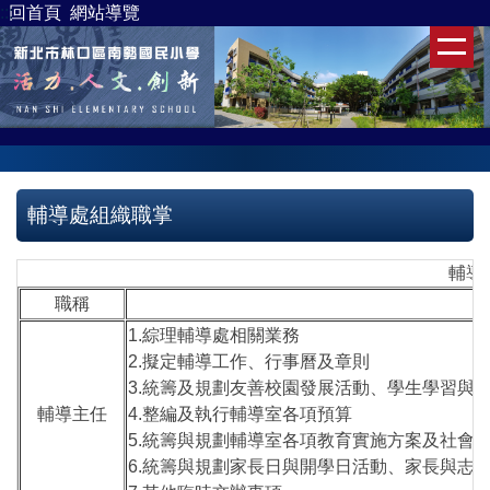
:
::
回首頁
網站導覽
跳
到
主
要
內
容
區
輔導處組織職掌
輔導
職稱
1.綜理輔導處相關業務
2.擬定輔導工作、行事曆及章則
3.統籌及規劃友善校園發展活動、學生學習與
輔導主任
4.整編及執行輔導室各項預算
5.統籌與規劃輔導室各項教育實施方案及社會
6.統籌與規劃家長日與開學日活動、家長與志