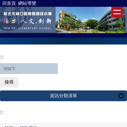
:
::
回首頁
網站導覽
跳
到
主
要
內
容
區
:::
搜尋
資訊分類清單
資訊分類清單
:::
關於南勢