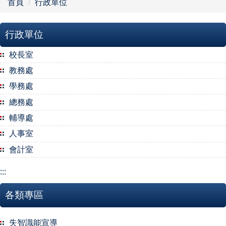
首頁
行政單位
行政單位
行政單位
最新消息
校長室
教務處
南勢粉絲專頁
學務處
南勢奧斯卡線上直播Live
總務處
輔導處
南勢國小附設幼兒園
人事室
重要公告
會計室
:::
校園巡禮
各類專區
回首頁
失智識能宣導