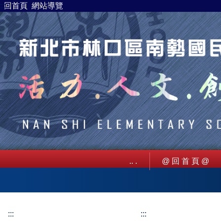
:
::
回首頁
網站導覽
跳
到
主
要
內
容
區
.. .
@ 回 首 頁 @
:::
:::